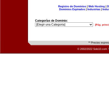
Registro de Dominios
|
Web Hosting
|
D
Dominios Expirados
|
Industrias
|
Indu
Categorías de Dominio:
[Pág. princi
** Precios expre
© 2002/2022 Solo10.com