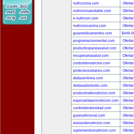
nutricocina.com
Ofertar
nutricionsaludable.com
Ofertar
e-nutricion.com
Ofertar
nutricioncanina.com
Ofertar
guiamedicamentos.com
$449.
programacionmental.com
Ofertar
pruductosparalasalud.com
Ofertar
recuperarlasalud.com
Ofertar
controldenutricion.com
Ofertar
protectoresdiarios.com
Ofertar
dietasenlinea.com
Ofertar
dietasadomicilio.com
Ofertar
productosdenutricion.com
Ofertar
especialistaennutricion.com
Ofertar
controldeobesidad.com
Ofertar
guianutricional.com
Ofertar
asesordenutricion.com
Ofertar
suplementosnutricion.com
Ofertar