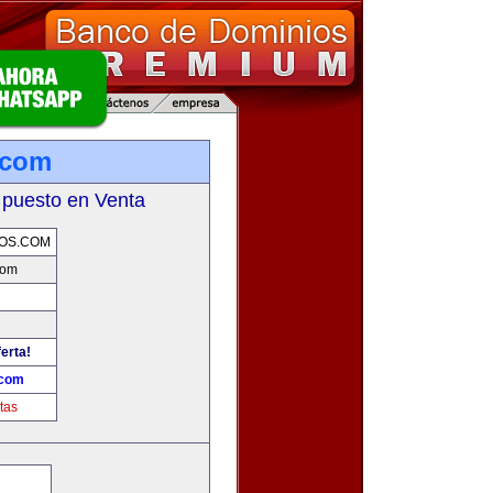
.com
 puesto en Venta
OS.COM
com
erta!
.com
tas