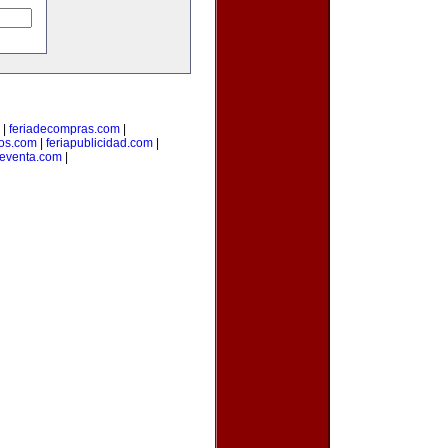
|
feriadecompras.com
|
ios.com
|
feriapublicidad.com
|
deventa.com
|