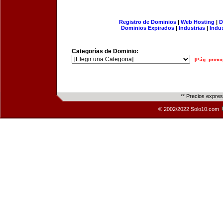
Registro de Dominios
|
Web Hosting
|
D
Dominios Expirados
|
Industrias
|
Indu
Categorías de Dominio:
[Pág. princi
** Precios expre
© 2002/2022 Solo10.com