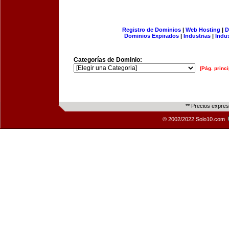
Registro de Dominios
|
Web Hosting
|
D
Dominios Expirados
|
Industrias
|
Indu
Categorías de Dominio:
[Pág. princi
** Precios expre
© 2002/2022 Solo10.com