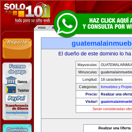
guatemalainmueb
El dueño de este dominio lo ha
Mayusculas:
GUATEMALAINMU
Minusculas:
guatemalainmuebl
Longitud:
18 caracteres
Categorias:
Inmuebles y Propi
Precio:
Realizar una oferta
Visitar!
guatemalainmueb
Serán consideradas ofer
Realizar una Oferta