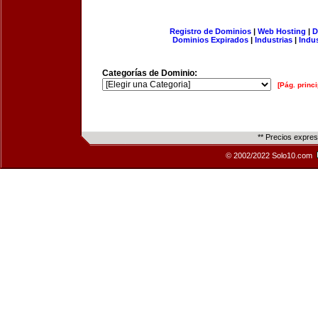
Registro de Dominios
|
Web Hosting
|
D
Dominios Expirados
|
Industrias
|
Indu
Categorías de Dominio:
[Pág. princi
** Precios expre
© 2002/2022 Solo10.com