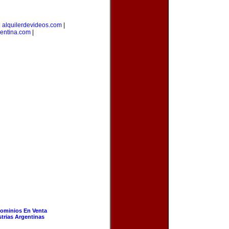
|
alquilerdevideos.com
|
gentina.com
|
ominios En Venta
strias Argentinas