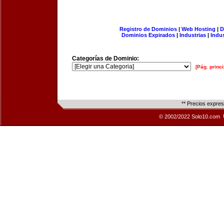
Registro de Dominios
|
Web Hosting
|
D
Dominios Expirados
|
Industrias
|
Indu
Categorías de Dominio:
[Pág. princi
** Precios expre
© 2002/2022 Solo10.com