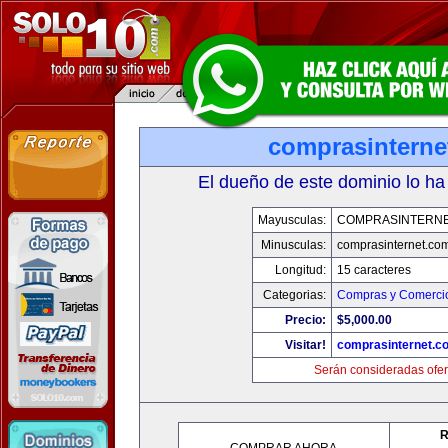
comprasinterne
El dueño de este dominio lo ha
Mayusculas:
COMPRASINTERNE
Minusculas:
comprasinternet.co
Longitud:
15 caracteres
Categorias:
Compras y Comercio
Precio:
$5,000.00
Visitar!
comprasinternet.c
Serán consideradas ofer
R