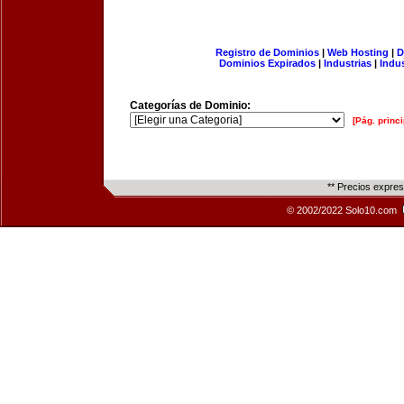
Registro de Dominios
|
Web Hosting
|
D
Dominios Expirados
|
Industrias
|
Indu
Categorías de Dominio:
[Pág. princi
** Precios expre
© 2002/2022 Solo10.com