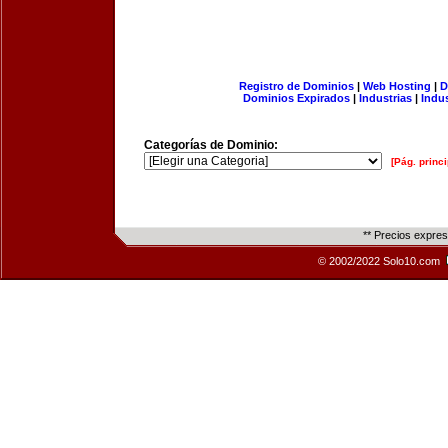
Registro de Dominios
|
Web Hosting
|
D
Dominios Expirados
|
Industrias
|
Indu
Categorías de Dominio:
[Pág. princi
** Precios expre
© 2002/2022 Solo10.com