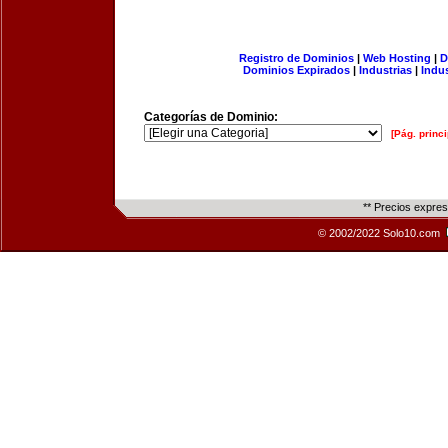
Registro de Dominios
|
Web Hosting
|
D
Dominios Expirados
|
Industrias
|
Indu
Categorías de Dominio:
[Pág. princi
** Precios expre
© 2002/2022 Solo10.com