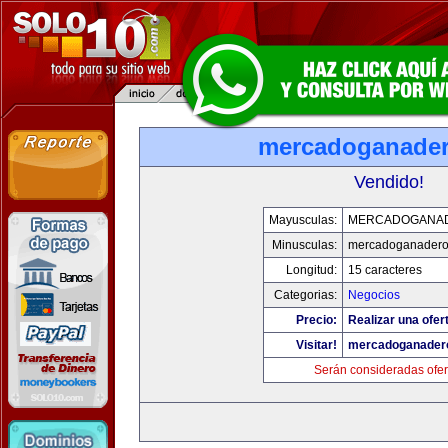
mercadoganade
Vendido!
Mayusculas:
MERCADOGANA
Minusculas:
mercadoganadero
Longitud:
15 caracteres
Categorias:
Negocios
Precio:
Realizar una ofer
Visitar!
mercadoganader
Serán consideradas ofer